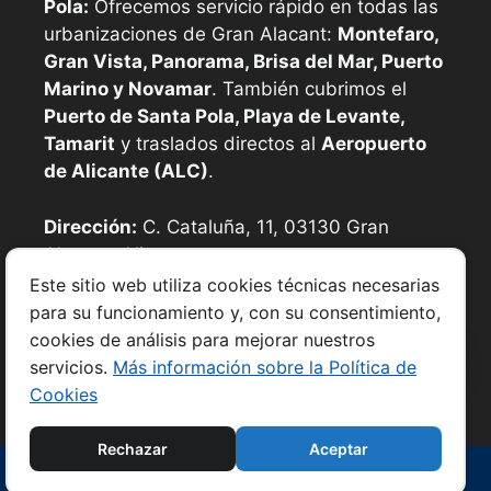
Pola:
Ofrecemos servicio rápido en todas las
urbanizaciones de Gran Alacant:
Montefaro,
Gran Vista, Panorama, Brisa del Mar, Puerto
Marino y Novamar
. También cubrimos el
Puerto de Santa Pola, Playa de Levante,
Tamarit
y traslados directos al
Aeropuerto
de Alicante (ALC)
.
Dirección:
C. Cataluña, 11, 03130 Gran
Alacant, Alicante
Este sitio web utiliza cookies técnicas necesarias
para su funcionamiento y, con su consentimiento,
Teléfono: 667 27 31 11
cookies de análisis para mejorar nuestros
WhatsApp: 667 27 31 11
servicios.
Más información sobre la Política de
Email: hola@taxisantapolagranalacant.com
Cookies
Rechazar
Aceptar